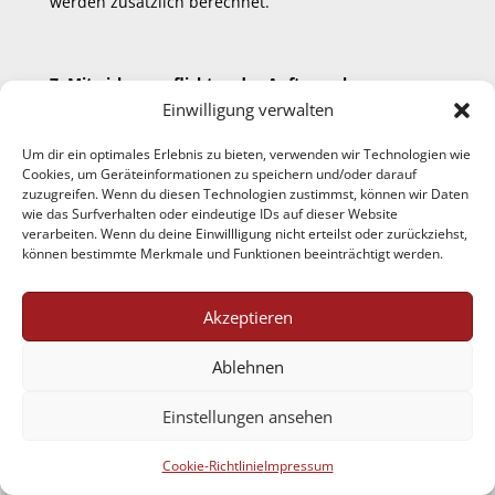
werden zusätzlich berechnet.
7. Mitwirkungspflichten des Auftraggebers
Einwilligung verwalten
Der Auftraggeber stellt auf eigene Kosten sicher:
Um dir ein optimales Erlebnis zu bieten, verwenden wir Technologien wie
•
rechtzeitigen Zugang zur Location
Cookies, um Geräteinformationen zu speichern und/oder darauf
zuzugreifen. Wenn du diesen Technologien zustimmst, können wir Daten
•
geeignete Stromversorgung
wie das Surfverhalten oder eindeutige IDs auf dieser Website
verarbeiten. Wenn du deine Einwillligung nicht erteilst oder zurückziehst,
•
Einhaltung aller Sicherheitsvorschriften
können bestimmte Merkmale und Funktionen beeinträchtigt werden.
•
Ansprechpartner vor Ort
Akzeptieren
Ablehnen
Verzögerungen gehen vollständig zu Lasten des
Auftraggebers.
Einstellungen ansehen
Cookie-Richtlinie
Impressum
8. Haftung des Auftraggebers (entscheidender