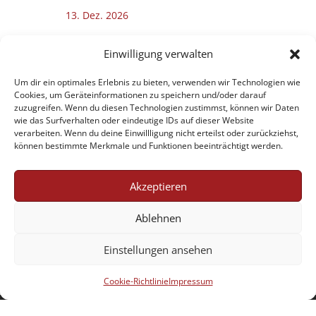
13.
Dez.
2026
die feisten
Einwilligung verwalten
19
:
00
Millennium Event Center
Braunschweig
Um dir ein optimales Erlebnis zu bieten, verwenden wir Technologien wie
Cookies, um Geräteinformationen zu speichern und/oder darauf
zuzugreifen. Wenn du diesen Technologien zustimmst, können wir Daten
Programm:
Moskito
Mehr erfahren…
wie das Surfverhalten oder eindeutige IDs auf dieser Website
verarbeiten. Wenn du deine Einwillligung nicht erteilst oder zurückziehst,
können bestimmte Merkmale und Funktionen beeinträchtigt werden.
TICKETS KAUFEN
Akzeptieren
Ablehnen
Einstellungen ansehen
Cookie-Richtlinie
Impressum
Jobs
AGB
Datenschutzerklärung