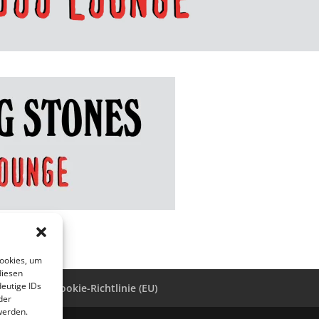
Cookies, um
diesen
eutige IDs
ressum
Cookie-Richtlinie (EU)
der
werden.