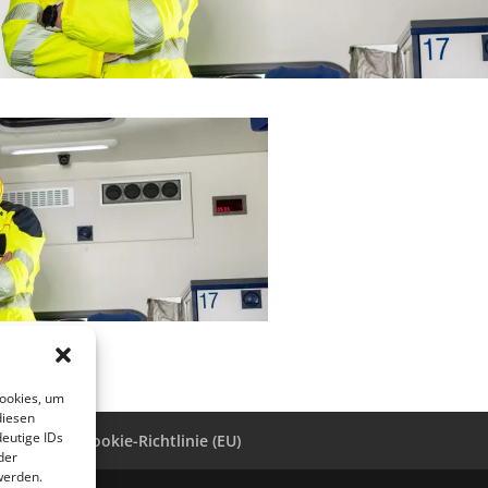
Cookies, um
diesen
eutige IDs
ressum
Cookie-Richtlinie (EU)
der
werden.