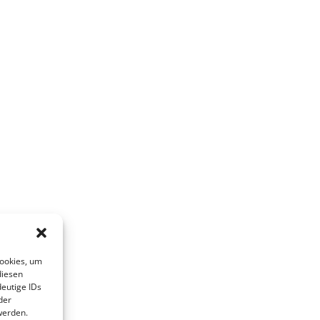
Cookies, um
diesen
eutige IDs
der
werden.