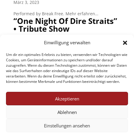
März 3, 2023
Performed by Break Free. Mehr erfahren…
“One Night Of Dire Straits”
• Tribute Show
Okt. 17, 2022
Einwilligung verwalten
Programm: Alchemy Tour 2023. Mehr erfahren…
Um dir ein optimales Erlebnis zu bieten, verwenden wir Technologien wie
Geneses +++ABGESAGT +++
Cookies, um Geräteinformationen zu speichern und/oder darauf
zuzugreifen. Wenn du diesen Technologien zustimmst, können wir Daten
Okt. 22, 2021
wie das Surfverhalten oder eindeutige IDs auf dieser Website
verarbeiten. Wenn du deine Einwillligung nicht erteilst oder zurückziehst,
Programm: A Genesis Déjà-vu. Mehr erfahren…
können bestimmte Merkmale und Funktionen beeinträchtigt werden.
Nächste Einträge »
Akzeptieren
Jobs
AGB
Datenschutzerklärung
Ablehnen
Impressum
Cookie-Richtlinie (EU)
Einstellungen ansehen