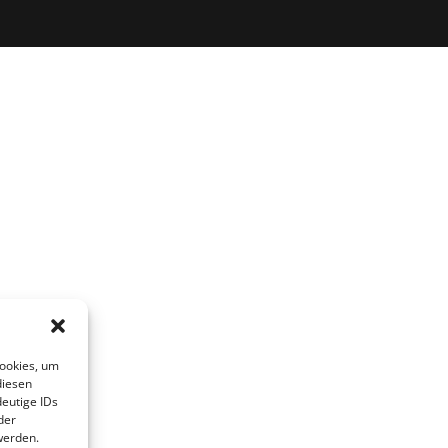
Cookies, um
diesen
eutige IDs
der
werden.