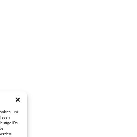
Cookies, um
diesen
eutige IDs
der
werden.