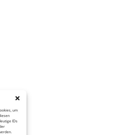
Cookies, um
diesen
eutige IDs
der
werden.