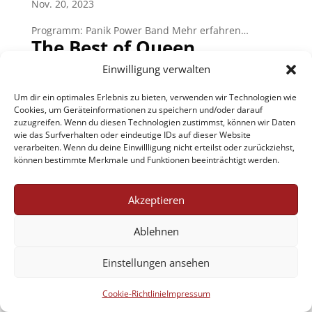
Nov. 20, 2023
Programm: Panik Power Band Mehr erfahren…
The Best of Queen
Einwilligung verwalten
Juli 8, 2022
Um dir ein optimales Erlebnis zu bieten, verwenden wir Technologien wie
Performed by Break Free. Mehr erfahren…
Cookies, um Geräteinformationen zu speichern und/oder darauf
zuzugreifen. Wenn du diesen Technologien zustimmst, können wir Daten
wie das Surfverhalten oder eindeutige IDs auf dieser Website
Jobs
AGB
Datenschutzerklärung
verarbeiten. Wenn du deine Einwillligung nicht erteilst oder zurückziehst,
Impressum
Cookie-Richtlinie (EU)
können bestimmte Merkmale und Funktionen beeinträchtigt werden.
Akzeptieren
Designed by Renraku
Ablehnen
Einstellungen ansehen
Cookie-Richtlinie
Impressum