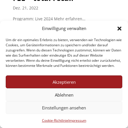
Dez. 21, 2022
Programm: Live 2024 Mehr erfahren…
FEE – total recall
Einwilligung verwalten
Apr. 19, 2022
Um dir ein optimales Erlebnis zu bieten, verwenden wir Technologien wie
Cookies, um Geräteinformationen zu speichern und/oder darauf
Programm: Live 2022 Mehr erfahren…
zuzugreifen. Wenn du diesen Technologien zustimmst, können wir Daten
wie das Surfverhalten oder eindeutige IDs auf dieser Website
verarbeiten. Wenn du deine Einwillligung nicht erteilst oder zurückziehst,
Jobs
AGB
Datenschutzerklärung
können bestimmte Merkmale und Funktionen beeinträchtigt werden.
Impressum
Cookie-Richtlinie (EU)
Akzeptieren
Ablehnen
Designed by Renraku
Einstellungen ansehen
Cookie-Richtlinie
Impressum