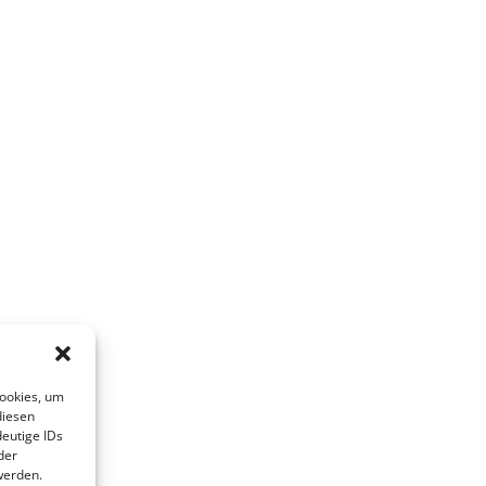
Cookies, um
diesen
eutige IDs
der
werden.